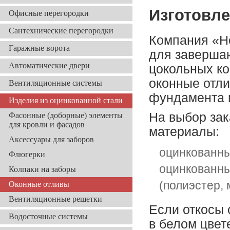
Изготовле
Офисные перегородки
Сантехнические перегородки
Компания «Но
Гаражные ворота
для заверша
Автоматические двери
цокольных ко
оконные отли
Вентиляционные системы
фундамента 
Изделия из оцинкованной стали
На выбор зак
Фасонные (доборные) элементы
для кровли и фасадов
материалы:
Аксессуары для заборов
оцинкованны
Флюгерки
оцинкованны
Колпаки на заборы
(полиэстер, 
Оконные отливы
Вентиляционные решетки
Если откосы 
Водосточные системы
в белом цвет