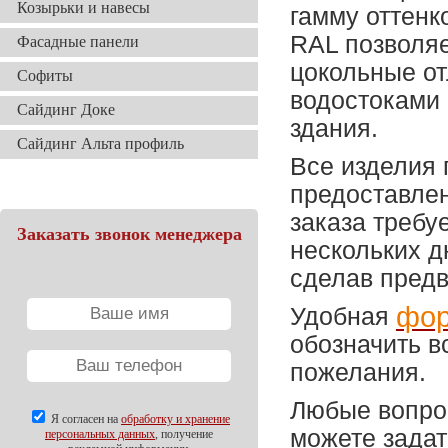
Козырьки и навесы
гамму оттенк
RAL позволяе
Фасадные панели
цокольные от
Софиты
водостоками
Сайдинг Доке
здания.
Сайдинг Альта профиль
Все изделия 
предоставле
заказа требу
Заказать звонок менеджера
нескольких д
сделав предв
фор
Удобная
обозначить в
пожелания.
Любые вопрос
Я согласен на
обработку и хранение
можете задат
персональных данных
, получение